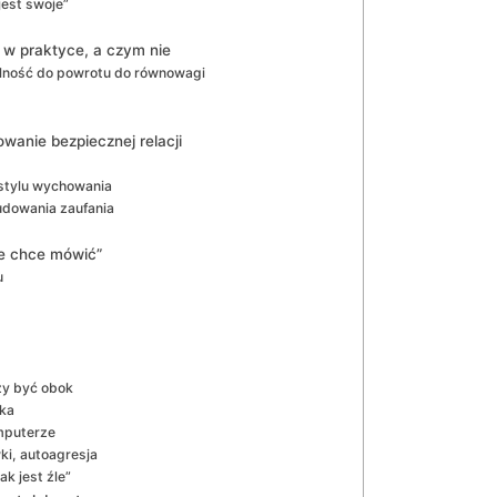
jest swoje”
 w praktyce, a czym nie
olność do powrotu do równowagi
owanie bezpiecznej relacji
 stylu wychowania
udowania zaufania
ie chce mówić”
u
zy być obok
cka
omputerze
i, autoagresja
k jest źle”