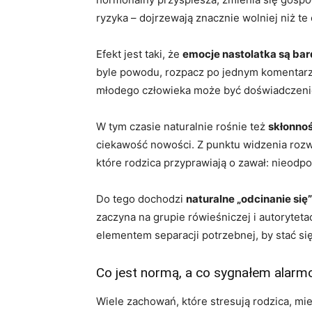
ryzyka – dojrzewają znacznie wolniej niż t
Efekt jest taki, że
emocje nastolatka są ba
byle powodu, rozpacz po jednym komentarzu 
młodego człowieka może być doświadczeniem 
W tym czasie naturalnie rośnie też
skłonno
ciekawość nowości. Z punktu widzenia rozwo
które rodzica przyprawiają o zawał: nieodp
Do tego dochodzi
naturalne „odcinanie się
zaczyna na grupie rówieśniczej i autorytet
elementem separacji potrzebnej, by stać si
Co jest normą, a co sygnałem alar
Wiele zachowań, które stresują rodzica, mi