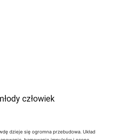
 młody człowiek
rawdę dzieje się ogromna przebudowa. Układ
planowanie, hamowanie impulsów i ocenę