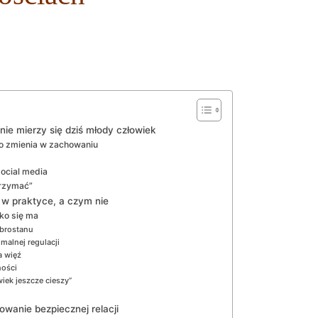
ie mierzy się dziś młody człowiek
o zmienia w zachowaniu
social media
trzymać”
 w praktyce, a czym nie
ko się ma
obrostanu
malnej regulacji
a więź
ności
iek jeszcze cieszy”
owanie bezpiecznej relacji