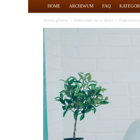
HOME
ARCHIWUM
FAQ
KATEGOR
Strona główna
Dobrostan na co dzień
Dobrostan p