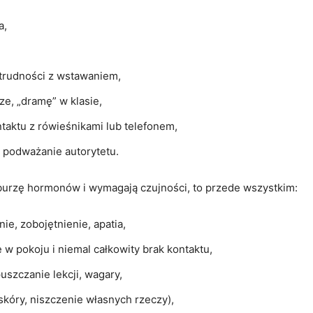
a,
,
 trudności z wstawaniem,
ze, „dramę” w klasie,
aktu z rówieśnikami lub telefonem,
 podważanie autorytetu.
 burzę hormonów i wymagają czujności, to przede wszystkim:
ie, zobojętnienie, apatia,
e w pokoju i niemal całkowity brak kontaktu,
szczanie lekcji, wagary,
 skóry, niszczenie własnych rzeczy),