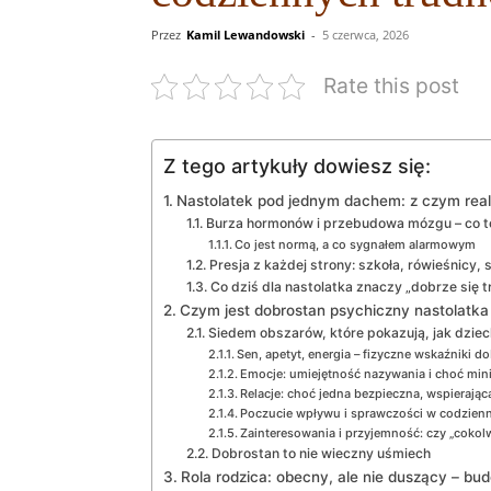
Przez
Kamil Lewandowski
-
5 czerwca, 2026
Rate this post
Z tego artykuły dowiesz się:
Nastolatek pod jednym dachem: z czym realn
Burza hormonów i przebudowa mózgu – co t
Co jest normą, a co sygnałem alarmowym
Presja z każdej strony: szkoła, rówieśnicy, 
Co dziś dla nastolatka znaczy „dobrze się 
Czym jest dobrostan psychiczny nastolatka
Siedem obszarów, które pokazują, jak dziec
Sen, apetyt, energia – fizyczne wskaźniki d
Emocje: umiejętność nazywania i choć mini
Relacje: choć jedna bezpieczna, wspierając
Poczucie wpływu i sprawczości w codzien
Zainteresowania i przyjemność: czy „cokolw
Dobrostan to nie wieczny uśmiech
Rola rodzica: obecny, ale nie duszący – bud