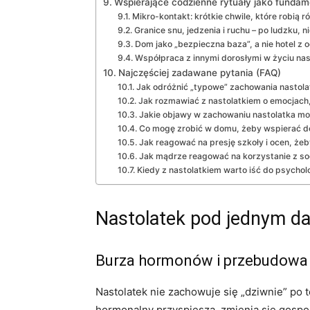
Wspierające codzienne rytuały jako fundam
Mikro-kontakt: krótkie chwile, które robią r
Granice snu, jedzenia i ruchu – po ludzku, ni
Dom jako „bezpieczna baza”, a nie hotel z 
Współpraca z innymi dorosłymi w życiu nas
Najczęściej zadawane pytania (FAQ)
Jak odróżnić „typowe” zachowania nastol
Jak rozmawiać z nastolatkiem o emocjach,
Jakie objawy w zachowaniu nastolatka m
Co mogę zrobić w domu, żeby wspierać do
Jak reagować na presję szkoły i ocen, żeb
Jak mądrze reagować na korzystanie z so
Kiedy z nastolatkiem warto iść do psychol
Nastolatek pod jednym da
Burza hormonów i przebudowa 
Nastolatek nie zachowuje się „dziwnie” po 
hormonalny przyspiesza, zmienia się gosp