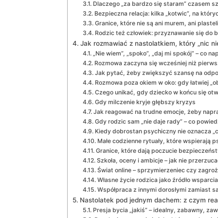
Dlaczego „za bardzo się staram” czasem s
Bezpieczna relacja: kilka „kotwic”, na któr
Granice, które nie są ani murem, ani plastel
Rodzic też człowiek: przyznawanie się do b
Jak rozmawiać z nastolatkiem, który „nic n
„Nie wiem”, „spoko”, „daj mi spokój” – co 
Rozmowa zaczyna się wcześniej niż pierws
Jak pytać, żeby zwiększyć szansę na odp
Rozmowa poza okiem w oko: gdy łatwiej „o
Czego unikać, gdy dziecko w końcu się otw
Gdy milczenie kryje głębszy kryzys
Jak reagować na trudne emocje, żeby na
Gdy rodzic sam „nie daje rady” – co powied
Kiedy dobrostan psychiczny nie oznacza „
Małe codzienne rytuały, które wspierają p
Granice, które dają poczucie bezpieczeństw
Szkoła, oceny i ambicje – jak nie przerzuc
Świat online – sprzymierzeniec czy zagro
Własne życie rodzica jako źródło wsparcia 
Współpraca z innymi dorosłymi zamiast s
Nastolatek pod jednym dachem: z czym realn
Presja bycia „jakiś” – idealny, zabawny, z