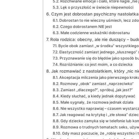
Rozchwiane emocje i ciało, które nagle „nie 
Lęk o przyszłość w świecie niepewności
Czym jest dobrostan psychiczny nastolatka
Dobrostan to nie wieczny uśmiech, lecz zd
Czego dobrostanem NIE jest
Małe codzienne wskaźniki dobrostanu
Rola rodzica: obecny, ale nie duszący – bud
Bycie obok zamiast „w środku” wszystkiego
Elastyczność zamiast jednego „słusznego”
Przyznawanie się do błędów jako sposób b
Rozróżnianie: co jest moim, a co dziecka
Jak rozmawiać z nastolatkiem, który „nic n
Akceptacja milczenia jako pierwszego krok
Rozmowy „obok” zamiast „naprzeciwko”
Zamiast „dlaczego?”, spróbuj „jak jest?”
Kiedy słuchać, a kiedy jednak dopytywać
Małe sygnały, że rozmowa jednak działa
Nie wszystko naprawiaj – czasem wystarc
Jak reagować na krytykę i „złe słowa” dzie
Gdy dziecko zamyka się w telefonie lub k
Rozmowa o trudnych tematach: seks, używk
Gdy masz poczucie, że „robię wszystko i ta