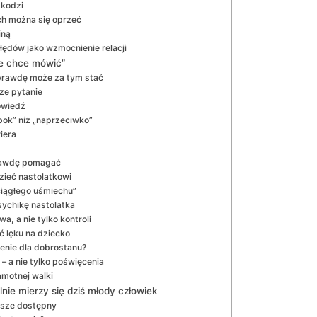
zkodzi
ych można się oprzeć
iną
łędów jako wzmocnienie relacji
ie chce mówić”
naprawdę może za tym stać
ze pytanie
owiedź
bok” niż „naprzeciwko”
iera
prawdę pomagać
zieć nastolatkowi
ciągłego uśmiechu”
sychikę nastolatka
a, a nie tylko kontroli
ać lęku na dziecko
żenie dla dobrostanu?
– a nie tylko poświęcenia
amotnej walki
ie mierzy się dziś młody człowiek
awsze dostępny