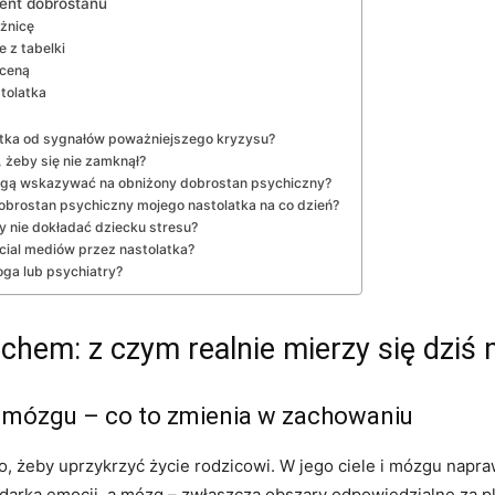
ent dobrostanu
óżnicę
e z tabelki
oceną
tolatka
atka od sygnałów poważniejszego kryzysu?
 żeby się nie zamknął?
ogą wskazywać na obniżony dobrostan psychiczny?
brostan psychiczny mojego nastolatka na co dzień?
y nie dokładać dziecku stresu?
cial mediów przez nastolatka?
oga lub psychiatry?
chem: z czym realnie mierzy się dziś
mózgu – co to zmienia w zachowaniu
to, żeby uprzykrzyć życie rodzicowi. W jego ciele i mózgu nap
odarka emocji, a mózg – zwłaszcza obszary odpowiedzialne za 