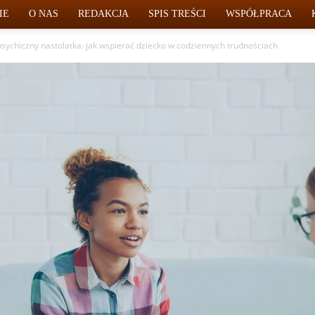
IE
O NAS
REDAKCJA
SPIS TREŚCI
WSPÓŁPRACA
sychiczny nastolatka: jak wspierać dziecko w codziennych trudnościach