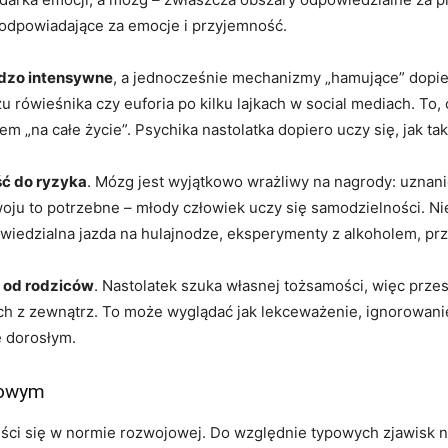
e odpowiadające za emocje i przyjemność.
rdzo intensywne
, a jednocześnie mechanizmy „hamujące” dopier
rówieśnika czy euforia po kilku lajkach w social mediach. To, c
„na całe życie”. Psychika nastolatka dopiero uczy się, jak tak
ść do ryzyka
. Mózg jest wyjątkowo wrażliwy na nagrody: uznani
ju to potrzebne – młody człowiek uczy się samodzielności. Nie
owiedzialna jazda na hulajnodze, eksperymenty z alkoholem, prz
” od rodziców
. Nastolatek szuka własnej tożsamości, więc przes
ach z zewnątrz. To może wyglądać jak lekceważenie, ignorowanie
ę dorosłym.
mowym
eści się w normie rozwojowej. Do względnie typowych zjawisk n