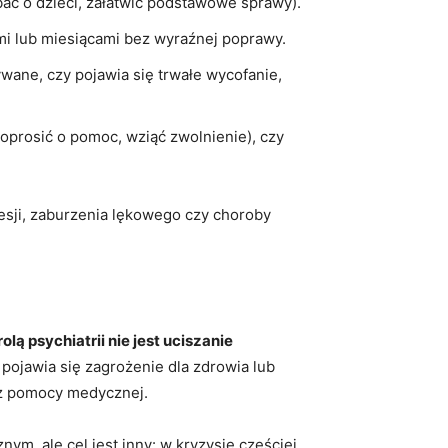
bać o dzieci, załatwić podstawowe sprawy).
ami lub miesiącami bez wyraźnej poprawy.
wane, czy pojawia się trwałe wycofanie,
oprosić o pomoc, wziąć zwolnienie), czy
sji, zaburzenia lękowego czy choroby
rolą psychiatrii nie jest uciszanie
pojawia się zagrożenie dla zdrowia lub
bez pomocy medycznej.
m, ale cel jest inny: w kryzysie częściej