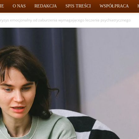
IE
O NAS
REDAKCJA
SPIS TREŚCI
WSPÓŁPRACA
 kryzys emocjonalny od zaburzenia wymagającego leczenia psychiatrycznego