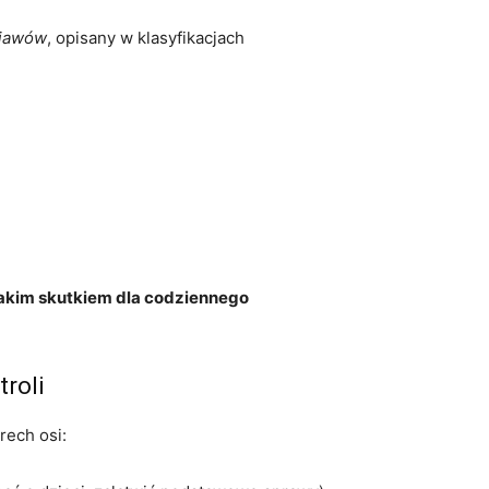
bjawów
, opisany w klasyfikacjach
z jakim skutkiem dla codziennego
roli
rech osi: