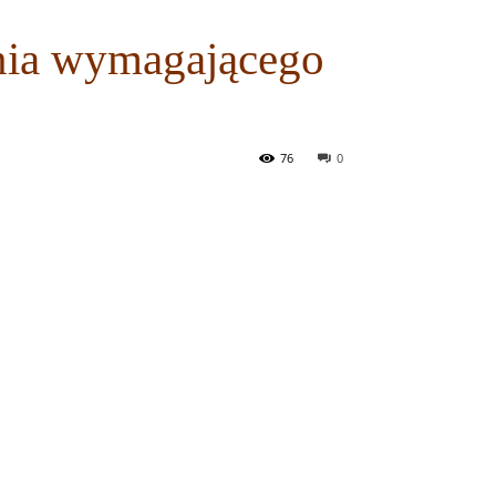
enia wymagającego
76
0