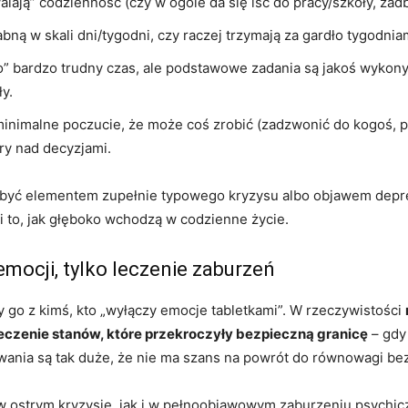
alają” codzienność (czy w ogóle da się iść do pracy/szkoły, zad
bną w skali dni/tygodni, czy raczej trzymają za gardło tygodni
ko” bardzo trudny czas, ale podstawowe zadania są jakoś wykony
ły.
inimalne poczucie, że może coś zrobić (zadzwonić do kogoś, p
ery nad decyzjami.
 być elementem zupełnie typowego kryzysu albo objawem depre
 i to, jak głęboko wchodzą w codzienne życie.
 emocji, tylko leczenie zaburzeń
y go z kimś, kto „wyłączy emocje tabletkami”. W rzeczywistości
eczenie stanów, które przekroczyły bezpieczną granicę
– gdy 
onowania są tak duże, że nie ma szans na powrót do równowagi 
ostrym kryzysie, jak i w pełnoobjawowym zaburzeniu psychiczny