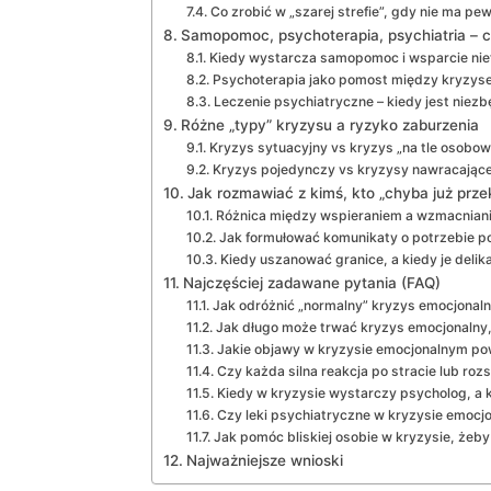
Co zrobić w „szarej strefie”, gdy nie ma pe
Samopomoc, psychoterapia, psychiatria – 
Kiedy wystarcza samopomoc i wsparcie nie
Psychoterapia jako pomost między kryzys
Leczenie psychiatryczne – kiedy jest niezb
Różne „typy” kryzysu a ryzyko zaburzenia
Kryzys sytuacyjny vs kryzys „na tle osobow
Kryzys pojedynczy vs kryzysy nawracając
Jak rozmawiać z kimś, kto „chyba już prze
Różnica między wspieraniem a wzmacniani
Jak formułować komunikaty o potrzebie 
Kiedy uszanować granice, a kiedy je delik
Najczęściej zadawane pytania (FAQ)
Jak odróżnić „normalny” kryzys emocjonaln
Jak długo może trwać kryzys emocjonalny,
Jakie objawy w kryzysie emocjonalnym po
Czy każda silna reakcja po stracie lub rozs
Kiedy w kryzysie wystarczy psycholog, a k
Czy leki psychiatryczne w kryzysie emocjo
Jak pomóc bliskiej osobie w kryzysie, żeb
Najważniejsze wnioski