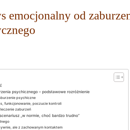
ys emocjonalny od zaburz
rycznego
ić
rzenia psychicznego – podstawowe rozróżnienie
aburzenie psychiczne
, funkcjonowanie, poczucie kontroli
o leczenie zaburzeń
cenariusz „w normie, choć bardzo trudno”
lnego
nsywnie, ale z zachowanym kontaktem