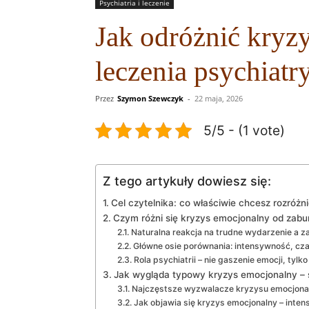
Psychiatria i leczenie
Jak odróżnić kryz
leczenia psychiat
Przez
Szymon Szewczyk
-
22 maja, 2026
5/5 - (1 vote)
Z tego artykuły dowiesz się:
Cel czytelnika: co właściwie chcesz rozróżn
Czym różni się kryzys emocjonalny od zabu
Naturalna reakcja na trudne wydarzenie a z
Główne osie porównania: intensywność, czas
Rola psychiatrii – nie gaszenie emocji, tylk
Jak wygląda typowy kryzys emocjonalny – s
Najczęstsze wyzwalacze kryzysu emocjona
Jak objawia się kryzys emocjonalny – inte