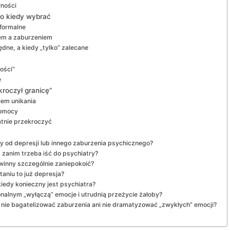
wności
co kiedy wybrać
formalne
em a zaburzeniem
ędne, a kiedy „tylko” zalecane
ości”
e
kroczył granicę”
em unikania
pomocy
atnie przekroczyć
y od depresji lub innego zaburzenia psychicznego?
 zanim trzeba iść do psychiatry?
winny szczególnie zaniepokoić?
taniu to już depresja?
iedy konieczny jest psychiatra?
nalnym „wyłączą” emocje i utrudnią przeżycie żałoby?
y nie bagatelizować zaburzenia ani nie dramatyzować „zwykłych” emocji?