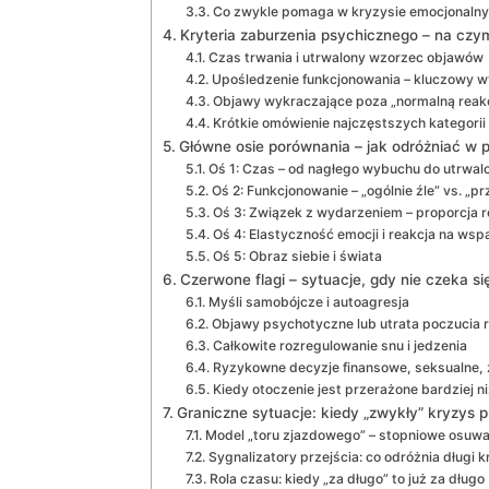
Co zwykle pomaga w kryzysie emocjonaln
Kryteria zaburzenia psychicznego – na czym
Czas trwania i utrwalony wzorzec objawów
Upośledzenie funkcjonowania – kluczowy 
Objawy wykraczające poza „normalną reakc
Krótkie omówienie najczęstszych kategorii
Główne osie porównania – jak odróżniać w p
Oś 1: Czas – od nagłego wybuchu do utrwal
Oś 2: Funkcjonowanie – „ogólnie źle” vs. „pr
Oś 3: Związek z wydarzeniem – proporcja r
Oś 4: Elastyczność emocji i reakcja na wsp
Oś 5: Obraz siebie i świata
Czerwone flagi – sytuacje, gdy nie czeka si
Myśli samobójcze i autoagresja
Objawy psychotyczne lub utrata poczucia 
Całkowite rozregulowanie snu i jedzenia
Ryzykowne decyzje finansowe, seksualne
Kiedy otoczenie jest przerażone bardziej n
Graniczne sytuacje: kiedy „zwykły” kryzys p
Model „toru zjazdowego” – stopniowe osuwa
Sygnalizatory przejścia: co odróżnia długi 
Rola czasu: kiedy „za długo” to już za długo