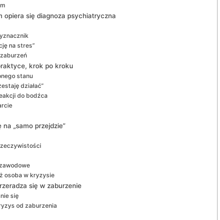
ym
 opiera się diagnoza psychiatryczna
wyznacznik
ję na stres”
 zaburzeń
raktyce, krok po kroku
onego stanu
zestaję działać”
eakcji do bodźca
arcie
ę na „samo przejdzie”
rzeczywistości
, zawodowe
iż osoba w kryzysie
rzeradza się w zaburzenie
nie się
kryzys od zaburzenia