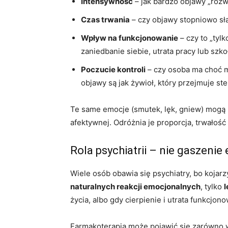
Intensywność
– jak bardzo objawy „rozw
Czas trwania
– czy objawy stopniowo sła
Wpływ na funkcjonowanie
– czy to „tyl
zaniedbanie siebie, utrata pracy lub szko
Poczucie kontroli
– czy osoba ma choć m
objawy są jak żywioł, który przejmuje st
Te same emocje (smutek, lęk, gniew) mogą
afektywnej. Odróżnia je proporcja, trwałość
Rola psychiatrii – nie gaszenie
Wiele osób obawia się psychiatry, bo kojarz
naturalnych reakcji emocjonalnych
, tylko
l
życia, albo gdy cierpienie i utrata funkcj
Farmakoterapia może pojawić się zarówno w 